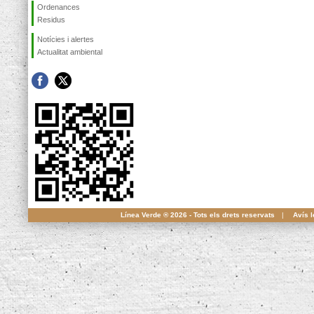
Ordenances
Residus
Notícies i alertes
Actualitat ambiental
Línea Verde ® 2026 - Tots els drets reservats
|
Avís l