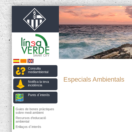
Consulta
mediambiental
Especials Ambientals
Notifica la teva
incidència
Punts d`interès
Guies de bones pràctiques
sobre medi ambient
Recursos d'educació
ambiental
Enllaços d´interés