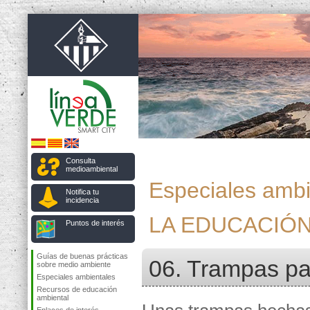
Consulta
medioambiental
Especiales ambi
Notifica tu
incidencia
LA EDUCACIÓN
Puntos de interés
Guías de buenas prácticas
06. Trampas p
sobre medio ambiente
Especiales ambientales
Recursos de educación
ambiental