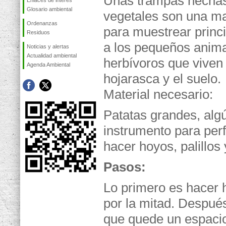
Unas trampas hecha
Enlaces de interés
Glosario ambiental
vegetales son una ma
Ordenanzas
para muestrear princ
Residuos
a los pequeños anim
Noticias y alertas
Actualidad ambiental
herbívoros que viven 
Agenda Ambiental
hojarasca y el suelo.
Material necesario:
Patatas grandes, alg
instrumento para perf
hacer hoyos, palillos 
Pasos:
Lo primero es hacer h
por la mitad. Después
que quede un espacio 