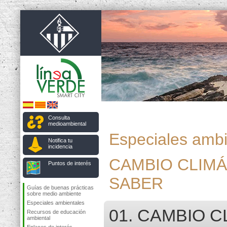
Consulta
medioambiental
Especiales ambi
Notifica tu
incidencia
CAMBIO CLIMÁ
Puntos de interés
SABER
Guías de buenas prácticas
sobre medio ambiente
Especiales ambientales
01. CAMBIO CL
Recursos de educación
ambiental