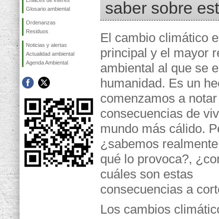
Enlaces de interés
saber sobre est
Glosario ambiental
Ordenanzas
Residuos
El cambio climático e
Noticias y alertas
principal y el mayor r
Actualidad ambiental
Agenda Ambiental
ambiental al que se e
humanidad. Es un he
comenzamos a notar 
consecuencias de viv
mundo más cálido. P
¿sabemos realmente 
qué lo provoca?, ¿c
cuáles son estas
consecuencias a cort
Los cambios climático