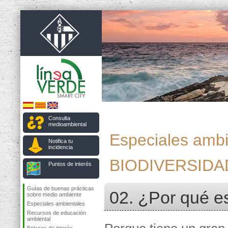
Consulta
medioambiental
Especiales ambi
Notifica tu
incidencia
BIODIVERSIDA
Puntos de interés
Guías de buenas prácticas
02. ¿Por qué es
sobre medio ambiente
Especiales ambientales
Recursos de educación
ambiental