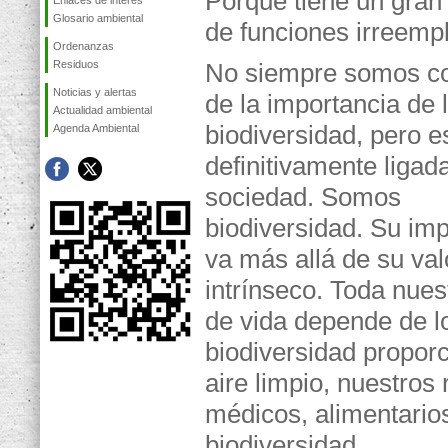
Porque tiene un gra
Enlaces de interés
Glosario ambiental
de funciones irreemp
Ordenanzas
Residuos
No siempre somos co
Noticias y alertas
de la importancia de 
Actualidad ambiental
biodiversidad, pero e
Agenda Ambiental
definitivamente ligad
sociedad. Somos
biodiversidad. Su im
va más allá de su val
intrínseco. Toda nues
de vida depende de l
biodiversidad proporc
aire limpio, nuestros 
médicos, alimentario
biodiversidad.