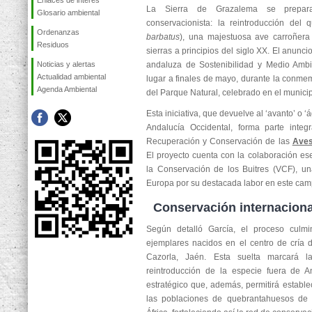
Enlaces de interés
La Sierra de Grazalema se prepar
Glosario ambiental
conservacionista: la reintroducción del 
Ordenanzas
barbatus
), una majestuosa ave carroñera
Residuos
sierras a principios del siglo XX. El anunci
Noticias y alertas
andaluza de Sostenibilidad y Medio Ambie
Actualidad ambiental
lugar a finales de mayo, durante la conmem
Agenda Ambiental
del Parque Natural, celebrado en el munici
Esta iniciativa, que devuelve al ‘avanto’ o ‘á
Andalucía Occidental, forma parte integ
Recuperación y Conservación de las
Aves
El proyecto cuenta con la colaboración es
la Conservación de los Buitres (VCF), un
Europa por su destacada labor en este cam
Conservación internaciona
Según detalló García, el proceso culmi
ejemplares nacidos en el centro de cría 
Cazorla, Jaén. Esta suelta marcará l
reintroducción de la especie fuera de A
estratégico que, además, permitirá estable
las poblaciones de quebrantahuesos de 