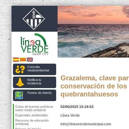
Consulta
medioambiental
Grazalema, clave para
Notifica tu
incidencia
conservación de los
quebrantahuesos
Puntos de interés
Guías de buenas prácticas
02/06/2025 10:18:02
sobre medio ambiente
Especiales ambientales
Línea Verde
Recursos de educación
ambiental
info@lineaverdemunicipal.com