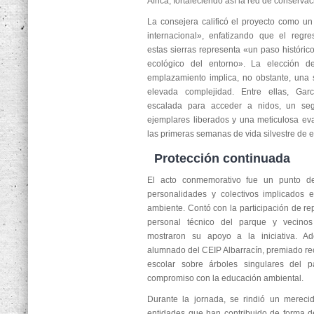
África, fortaleciendo así la red de conservac
La consejera calificó el proyecto como un
internacional», enfatizando que el regr
estas sierras representa «un paso histórico
ecológico del entorno». La elección 
emplazamiento implica, no obstante, una 
elevada complejidad. Entre ellas, Gar
escalada para acceder a nidos, un seg
ejemplares liberados y una meticulosa ev
las primeras semanas de vida silvestre de e
Protección continuada
El acto conmemorativo fue un punto de
personalidades y colectivos implicados 
ambiente. Contó con la participación de rep
personal técnico del parque y vecino
mostraron su apoyo a la iniciativa. A
alumnado del CEIP Albarracín, premiado r
escolar sobre árboles singulares del 
compromiso con la educación ambiental.
Durante la jornada, se rindió un merec
entidades que han contribuido de forma d