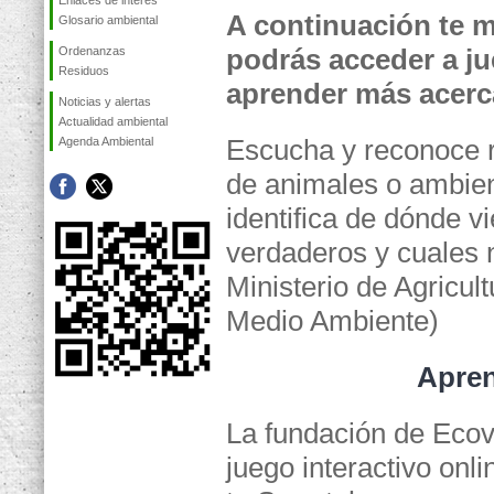
Enlaces de interés
A continuación te 
Glosario ambiental
podrás acceder a ju
Ordenanzas
Residuos
aprender más acerc
Noticias y alertas
Actualidad ambiental
Escucha y reconoce 
Agenda Ambiental
de animales o ambie
identifica de dónde v
verdaderos y cuales n
Ministerio de Agricul
Medio Ambiente)
Apre
La fundación de Ecov
juego interactivo onl