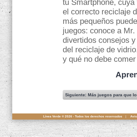
tu Smartphone, cuya 
el correcto reciclaje d
más pequeños puede
juegos: conoce a Mr. 
divertidos consejos 
del reciclaje de vidr
y qué no debe comer
Apre
Siguiente: Más juegos para que l
Línea Verde ® 2026 - Todos los derechos reservados
|
Avis