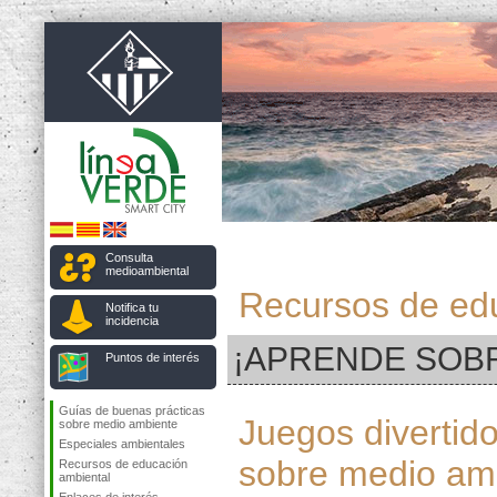
Consulta
medioambiental
Recursos de ed
Notifica tu
incidencia
¡APRENDE SOB
Puntos de interés
Guías de buenas prácticas
Juegos divertid
sobre medio ambiente
Especiales ambientales
sobre medio am
Recursos de educación
ambiental